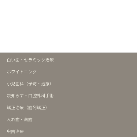
治療メニュー
予防
歯周治療
インプラント
白い歯・セラミック治療
ホワイトニング
小児歯科（予防・治療）
親知らず・口腔外科手術
矯正治療（歯列矯正）
入れ歯・義歯
虫歯治療