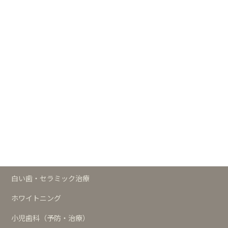
┣
白い歯・セラミックの歯サイト
┣
小児歯科サイト
┗
歯科の予防サイト
治療メニュー
予防
歯周治療
インプラント
白い歯・セラミック治療
ホワイトニング
小児歯科（予防・治療）