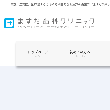
コ
ナ
東京、江東区、亀戸駅すぐの場所で歯医者なら亀戸の歯医者『ますだ歯科
ン
ビ
テ
ゲ
ン
ー
ツ
シ
に
ョ
移
ン
動
に
移
トップページ
初めての方へ
動
Top Page
Information