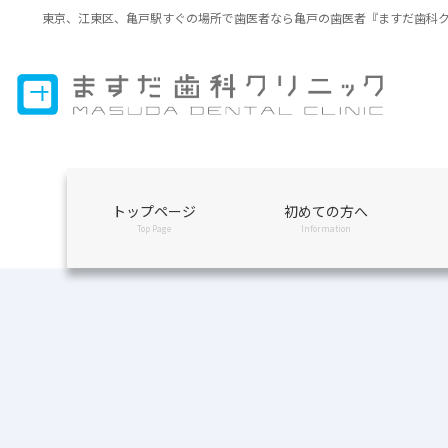
コ
ナ
東京、江東区、亀戸駅すぐの場所で歯医者なら亀戸の歯医者『ますだ歯科
ン
ビ
テ
ゲ
ン
ー
ツ
シ
に
ョ
移
ン
動
に
移
トップページ
初めての方へ
動
Top Page
Information