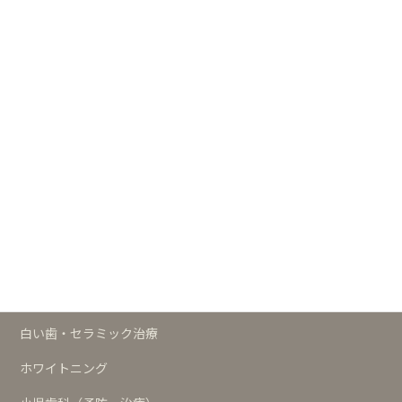
ますだ歯科クリニック 公式サイト
┣
白い歯・セラミックの歯サイト
┣
小児歯科サイト
┗
歯科の予防サイト
治療メニュー
予防
歯周治療
インプラント
白い歯・セラミック治療
ホワイトニング