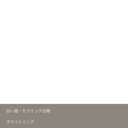
ますだ歯科クリニック 公式サイト
┣
白い歯・セラミックの歯サイト
┣
小児歯科サイト
┗
歯科の予防サイト
治療メニュー
予防
歯周治療
インプラント
白い歯・セラミック治療
ホワイトニング