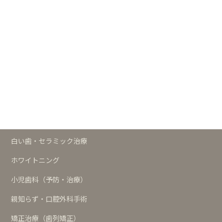
┗
歯科の予防サイト
治療メニュー
予防
歯周治療
インプラント
白い歯・セラミック治療
ホワイトニング
小児歯科（予防・治療）
親知らず・口腔外科手術
矯正治療（歯列矯正）