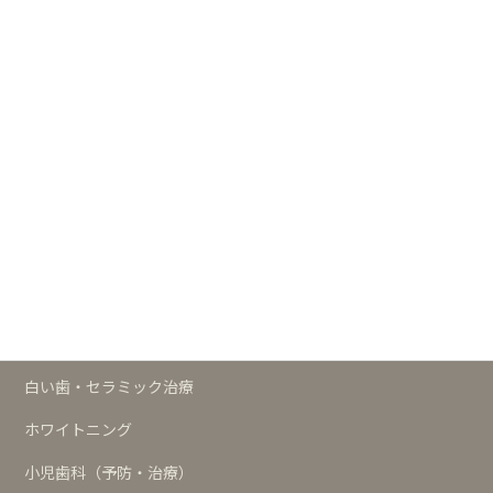
┣
白い歯・セラミックの歯サイト
┣
小児歯科サイト
┗
歯科の予防サイト
治療メニュー
予防
歯周治療
インプラント
白い歯・セラミック治療
ホワイトニング
小児歯科（予防・治療）