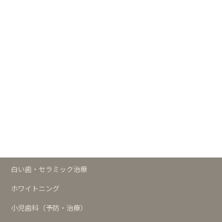
┣
白い歯・セラミックの歯サイト
┣
小児歯科サイト
┗
歯科の予防サイト
治療メニュー
予防
歯周治療
インプラント
白い歯・セラミック治療
ホワイトニング
小児歯科（予防・治療）