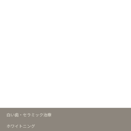
ますだ歯科クリニック 公式サイト
┣
白い歯・セラミックの歯サイト
┣
小児歯科サイト
┗
歯科の予防サイト
治療メニュー
予防
歯周治療
インプラント
白い歯・セラミック治療
ホワイトニング