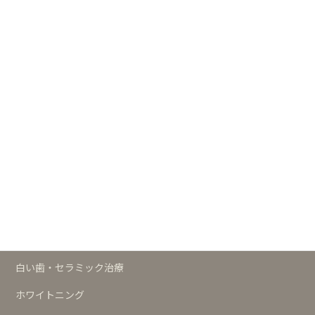
ますだ歯科クリニック 公式サイト
┣
白い歯・セラミックの歯サイト
┣
小児歯科サイト
┗
歯科の予防サイト
治療メニュー
予防
歯周治療
インプラント
白い歯・セラミック治療
ホワイトニング