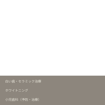
┣
白い歯・セラミックの歯サイト
┣
小児歯科サイト
┗
歯科の予防サイト
治療メニュー
予防
歯周治療
インプラント
白い歯・セラミック治療
ホワイトニング
小児歯科（予防・治療）